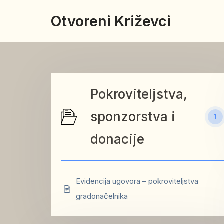
Preskoči
Otvoreni Križevci
na
sadržaj
Pokroviteljstva,
sponzorstva i
1
donacije
Evidencija ugovora – pokroviteljstva
gradonačelnika